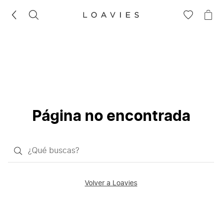
BUSCAR
IR
IR
A
A
LA
LA
LISTA
CE
DE
DESEOS
Página no encontrada
¿Qué
quieres
buscar?
Volver a Loavies