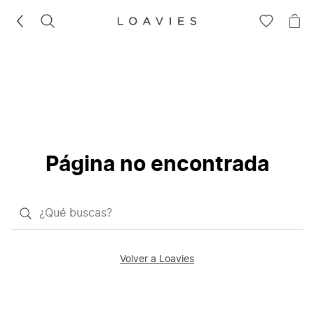
BUSCAR
IR
IR
A
A
LA
LA
LISTA
CE
DE
DESEOS
Página no encontrada
¿Qué
quieres
buscar?
Volver a Loavies