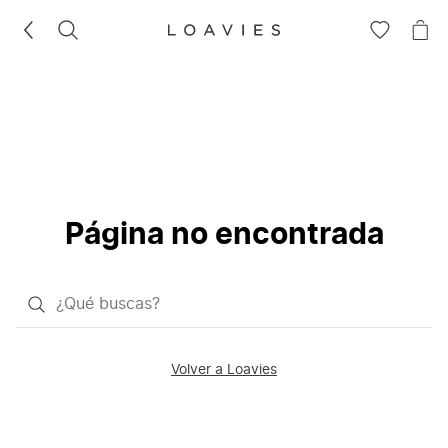
BUSCAR
IR
IR
A
A
LA
LA
LISTA
CE
DE
DESEOS
Página no encontrada
¿Qué
quieres
buscar?
Volver a Loavies