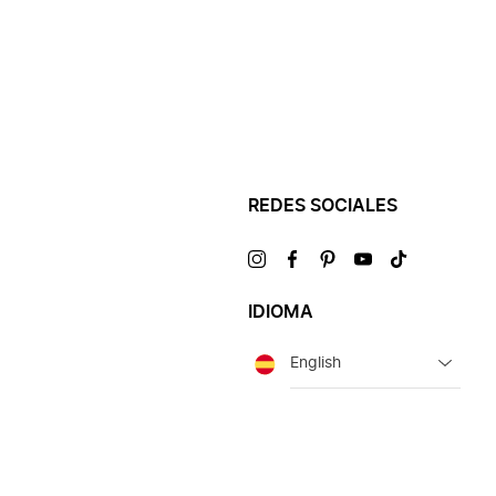
REDES SOCIALES
Visítanos
Visítanos
Visítanos
Visítanos
Visítanos
en
en
en
en
en
IDIOMA
Idioma