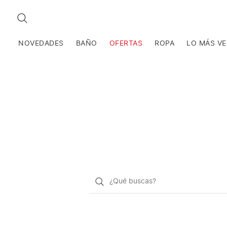
BUSCAR
NOVEDADES
BAÑO
OFERTAS
ROPA
LO MÁS V
¿Qué
quieres
buscar?