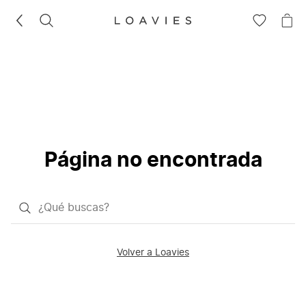
BUSCAR
IR
IR
A
A
LA
LA
LISTA
CE
DE
DESEOS
Página no encontrada
¿Qué
quieres
buscar?
Volver a Loavies