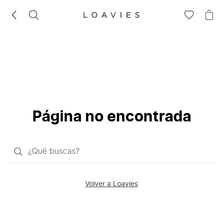
BUSCAR
IR
IR
A
A
LA
LA
LISTA
CE
DE
DESEOS
Página no encontrada
¿Qué
quieres
buscar?
Volver a Loavies