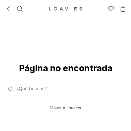
BUSCAR
IR
IR
A
A
LA
LA
LISTA
CE
DE
DESEOS
Página no encontrada
¿Qué
quieres
buscar?
Volver a Loavies