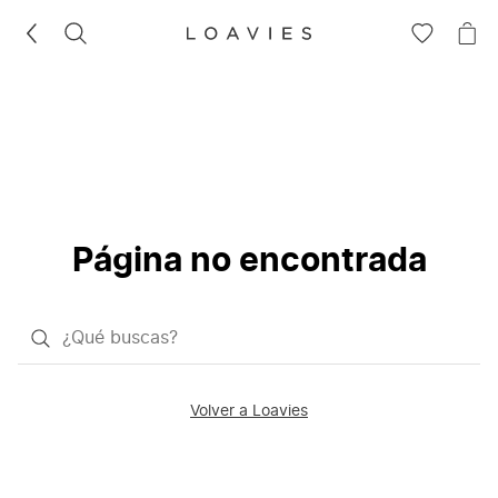
BUSCAR
IR
IR
A
A
LA
LA
LISTA
CE
DE
DESEOS
Página no encontrada
¿Qué
quieres
buscar?
Volver a Loavies