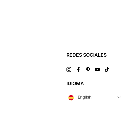
REDES SOCIALES
Visítanos
Visítanos
Visítanos
Visítanos
Visítanos
en
en
en
en
en
IDIOMA
Idioma