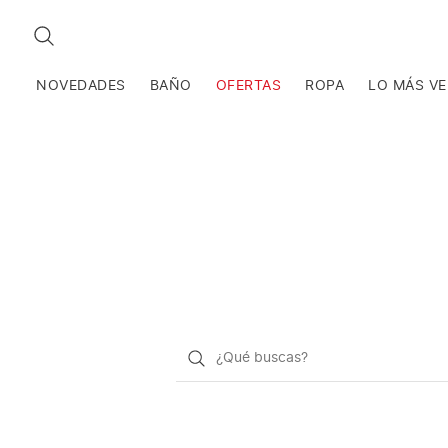
BUSCAR
NOVEDADES
BAÑO
OFERTAS
ROPA
LO MÁS V
¿Qué
quieres
buscar?