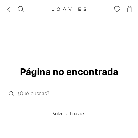
BUSCAR
IR
IR
A
A
LA
LA
LISTA
CE
DE
DESEOS
Página no encontrada
¿Qué
quieres
buscar?
Volver a Loavies