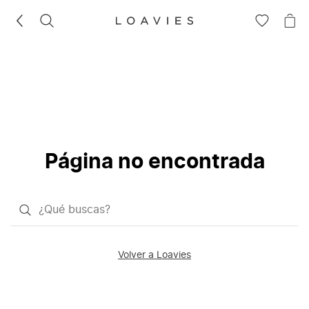
BUSCAR
IR
IR
A
A
LA
LA
LISTA
CE
DE
DESEOS
Página no encontrada
¿Qué
quieres
buscar?
Volver a Loavies