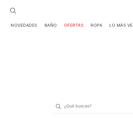
BUSCAR
NOVEDADES
BAÑO
OFERTAS
ROPA
LO MÁS V
¿Qué
quieres
buscar?