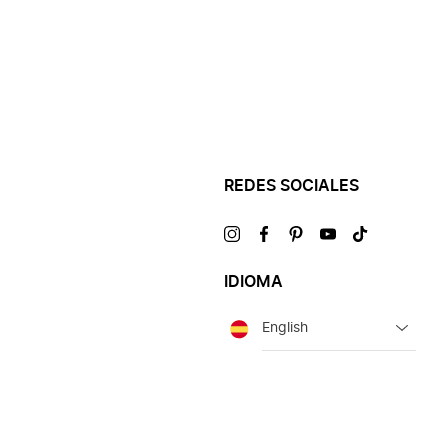
REDES SOCIALES
Visítanos
Visítanos
Visítanos
Visítanos
Visítanos
en
en
en
en
en
IDIOMA
Idioma