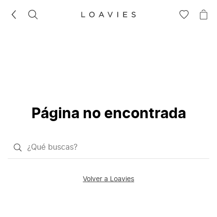
BUSCAR
IR
IR
A
A
LA
LA
LISTA
CE
DE
DESEOS
Página no encontrada
¿Qué
quieres
buscar?
Volver a Loavies