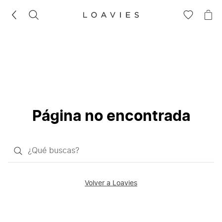
BUSCAR
IR
IR
A
A
LA
LA
LISTA
CE
DE
DESEOS
Página no encontrada
¿Qué
quieres
buscar?
Volver a Loavies