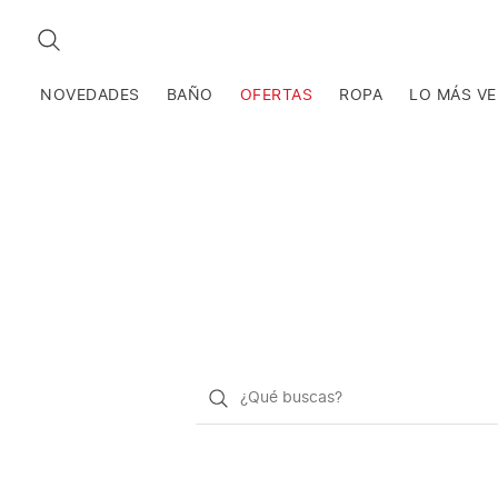
BUSCAR
NOVEDADES
BAÑO
OFERTAS
ROPA
LO MÁS V
¿Qué
quieres
buscar?