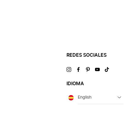
REDES SOCIALES
Visítanos
Visítanos
Visítanos
Visítanos
Visítanos
en
en
en
en
en
IDIOMA
Idioma