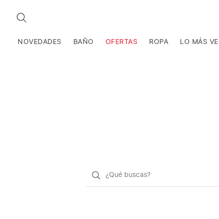
BUSCAR
NOVEDADES
BAÑO
OFERTAS
ROPA
LO MÁS V
¿Qué
quieres
buscar?