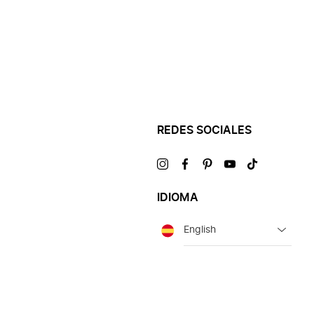
REDES SOCIALES
Visítanos
Visítanos
Visítanos
Visítanos
Visítanos
en
en
en
en
en
IDIOMA
Idioma