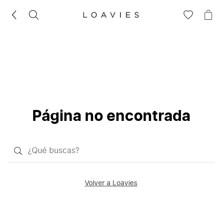
BUSCAR
IR
IR
A
A
LA
LA
LISTA
CE
DE
DESEOS
Página no encontrada
¿Qué
quieres
buscar?
Volver a Loavies