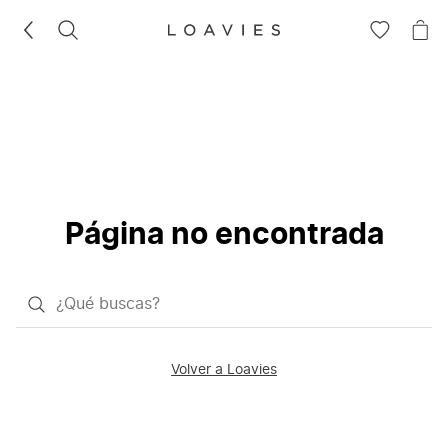
BUSCAR
IR
IR
A
A
LA
LA
LISTA
CE
DE
DESEOS
Página no encontrada
¿Qué
quieres
buscar?
Volver a Loavies