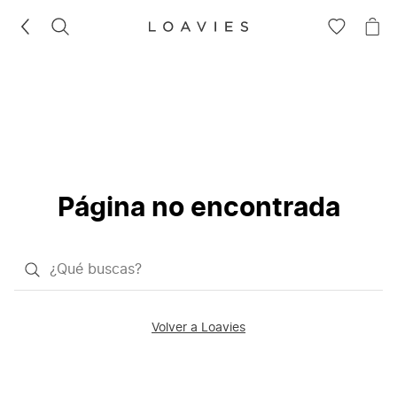
BUSCAR
IR
IR
A
A
LA
LA
LISTA
CE
DE
DESEOS
Página no encontrada
¿Qué
quieres
buscar?
Volver a Loavies