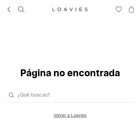
BUSCAR
IR
IR
A
A
LA
LA
LISTA
CE
DE
DESEOS
Página no encontrada
¿Qué
quieres
buscar?
Volver a Loavies