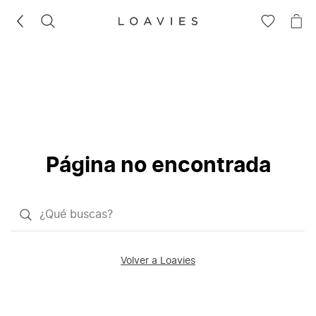
BUSCAR
IR
IR
A
A
LA
LA
LISTA
CE
DE
DESEOS
Página no encontrada
¿Qué
quieres
buscar?
Volver a Loavies