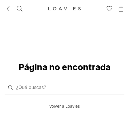
BUSCAR
IR
IR
A
A
LA
LA
LISTA
CE
DE
DESEOS
Página no encontrada
¿Qué
quieres
buscar?
Volver a Loavies