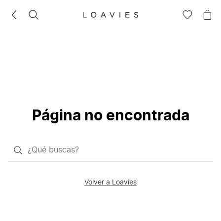
BUSCAR
IR
IR
A
A
LA
LA
LISTA
CE
DE
DESEOS
Página no encontrada
¿Qué
quieres
buscar?
Volver a Loavies