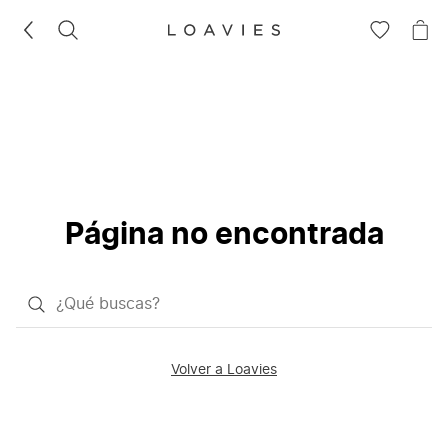
BUSCAR
IR
IR
A
A
LA
LA
LISTA
CE
DE
DESEOS
Página no encontrada
¿Qué
quieres
buscar?
Volver a Loavies