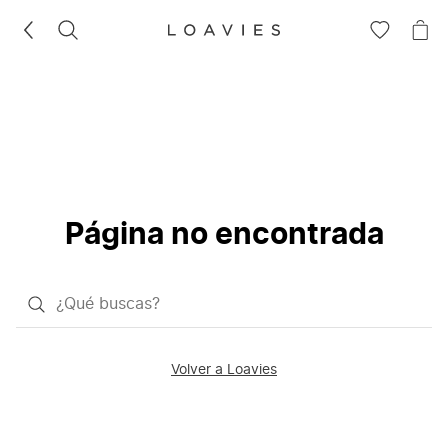
BUSCAR
IR
IR
A
A
LA
LA
LISTA
CE
DE
DESEOS
Página no encontrada
¿Qué
quieres
buscar?
Volver a Loavies