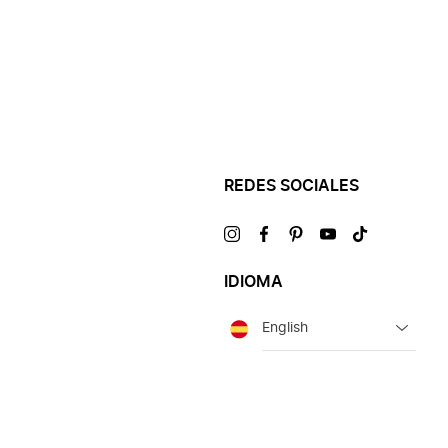
REDES SOCIALES
Visítanos
Visítanos
Visítanos
Visítanos
Visítanos
en
en
en
en
en
IDIOMA
Idioma