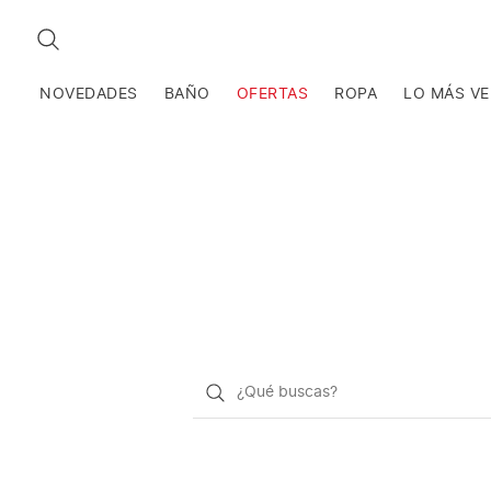
BUSCAR
NOVEDADES
BAÑO
OFERTAS
ROPA
LO MÁS V
¿Qué
quieres
buscar?