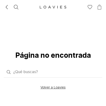
BUSCAR
IR
IR
A
A
LA
LA
LISTA
CE
DE
DESEOS
Página no encontrada
¿Qué
quieres
buscar?
Volver a Loavies