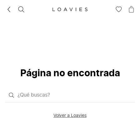
BUSCAR
IR
IR
A
A
LA
LA
LISTA
CE
DE
DESEOS
Página no encontrada
¿Qué
quieres
buscar?
Volver a Loavies