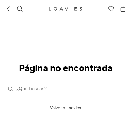
BUSCAR
IR
IR
A
A
LA
LA
LISTA
CE
DE
DESEOS
Página no encontrada
¿Qué
quieres
buscar?
Volver a Loavies