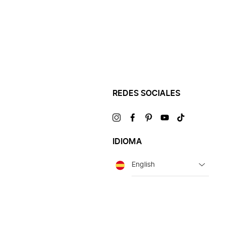
REDES SOCIALES
Visítanos
Visítanos
Visítanos
Visítanos
Visítanos
en
en
en
en
en
IDIOMA
Idioma