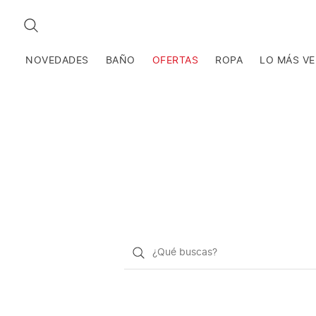
BUSCAR
NOVEDADES
BAÑO
OFERTAS
ROPA
LO MÁS V
¿Qué
quieres
buscar?