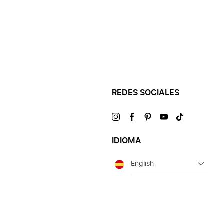
REDES SOCIALES
Visítanos
Visítanos
Visítanos
Visítanos
Visítanos
en
en
en
en
en
IDIOMA
Idioma