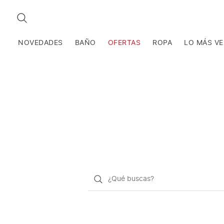
BUSCAR
NOVEDADES
BAÑO
OFERTAS
ROPA
LO MÁS V
¿Qué
quieres
buscar?