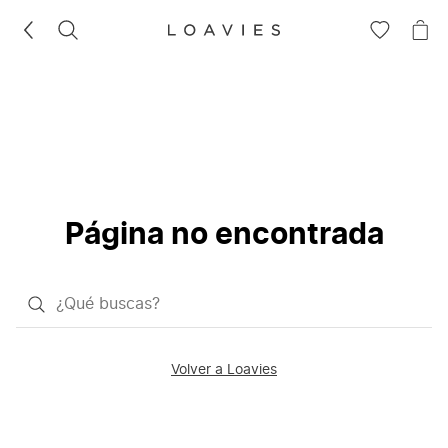
BUSCAR
IR
IR
A
A
LA
LA
LISTA
CE
DE
DESEOS
Página no encontrada
¿Qué
quieres
buscar?
Volver a Loavies