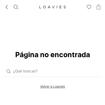
BUSCAR
IR
IR
A
A
LA
LA
LISTA
CE
DE
DESEOS
Página no encontrada
¿Qué
quieres
buscar?
Volver a Loavies