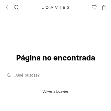
BUSCAR
IR
IR
A
A
LA
LA
LISTA
CE
DE
DESEOS
Página no encontrada
¿Qué
quieres
buscar?
Volver a Loavies