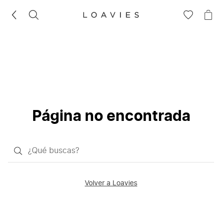
BUSCAR
IR
IR
A
A
LA
LA
LISTA
CE
DE
DESEOS
Página no encontrada
¿Qué
quieres
buscar?
Volver a Loavies