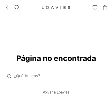
BUSCAR
IR
IR
A
A
LA
LA
LISTA
CE
DE
DESEOS
Página no encontrada
¿Qué
quieres
buscar?
Volver a Loavies