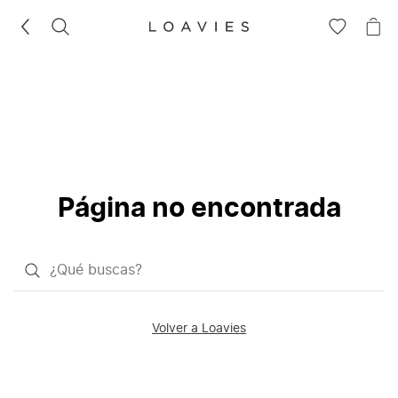
BUSCAR
IR
IR
A
A
LA
LA
LISTA
CE
DE
DESEOS
Página no encontrada
¿Qué
quieres
buscar?
Volver a Loavies