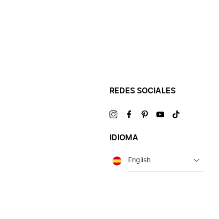
REDES SOCIALES
Visítanos
Visítanos
Visítanos
Visítanos
Visítanos
en
en
en
en
en
IDIOMA
Idioma