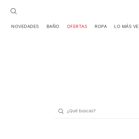
BUSCAR
NOVEDADES
BAÑO
OFERTAS
ROPA
LO MÁS V
¿Qué
quieres
buscar?