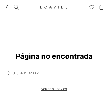
BUSCAR
IR
IR
A
A
LA
LA
LISTA
CE
DE
DESEOS
Página no encontrada
¿Qué
quieres
buscar?
Volver a Loavies