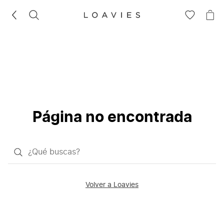
BUSCAR
IR
IR
A
A
LA
LA
LISTA
CE
DE
DESEOS
Página no encontrada
¿Qué
quieres
buscar?
Volver a Loavies