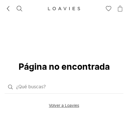
BUSCAR
IR
IR
A
A
LA
LA
LISTA
CE
DE
DESEOS
Página no encontrada
¿Qué
quieres
buscar?
Volver a Loavies