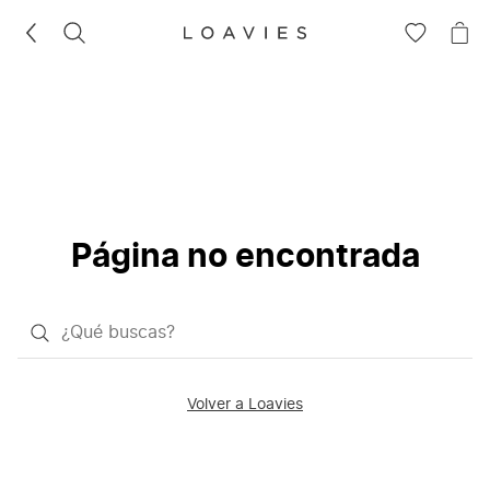
BUSCAR
IR
IR
A
A
LA
LA
LISTA
CE
DE
DESEOS
Página no encontrada
¿Qué
quieres
buscar?
Volver a Loavies