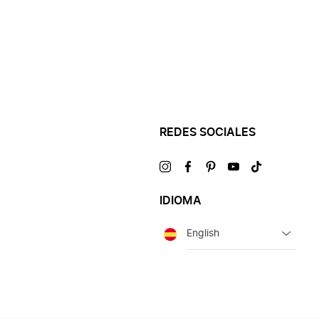
REDES SOCIALES
Visítanos
Visítanos
Visítanos
Visítanos
Visítanos
en
en
en
en
en
IDIOMA
Idioma