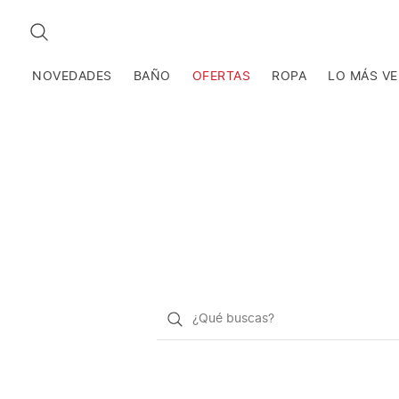
BUSCAR
NOVEDADES
BAÑO
OFERTAS
ROPA
LO MÁS V
¿Qué
quieres
buscar?