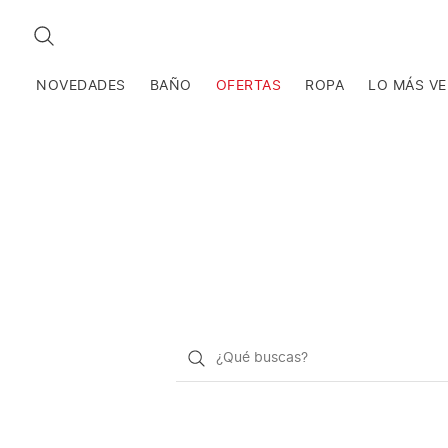
BUSCAR
NOVEDADES
BAÑO
OFERTAS
ROPA
LO MÁS V
¿Qué
quieres
buscar?