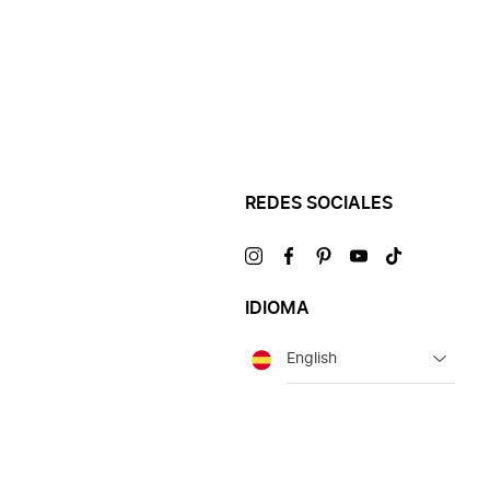
REDES SOCIALES
Visítanos
Visítanos
Visítanos
Visítanos
Visítanos
en
en
en
en
en
IDIOMA
Idioma