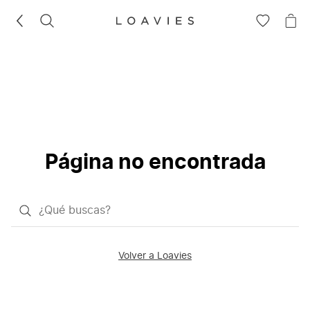
BUSCAR
IR
IR
A
A
LA
LA
LISTA
CE
DE
DESEOS
Página no encontrada
¿Qué
quieres
buscar?
Volver a Loavies