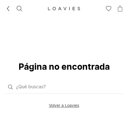
BUSCAR
IR
IR
A
A
LA
LA
LISTA
CE
DE
DESEOS
Página no encontrada
¿Qué
quieres
buscar?
Volver a Loavies