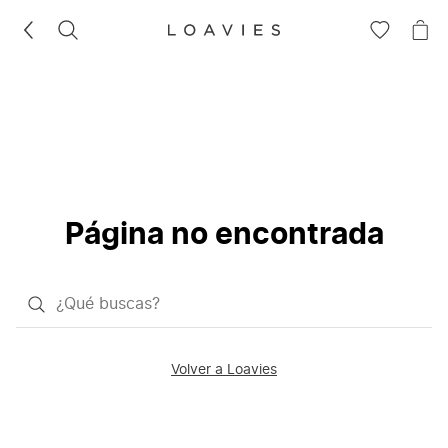
BUSCAR
IR
IR
A
A
LA
LA
LISTA
CE
DE
DESEOS
Página no encontrada
¿Qué
quieres
buscar?
Volver a Loavies