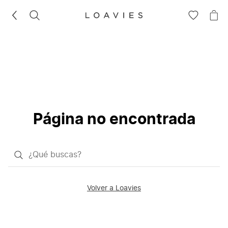
BUSCAR
IR
IR
A
A
LA
LA
LISTA
CE
DE
DESEOS
Página no encontrada
¿Qué
quieres
buscar?
Volver a Loavies