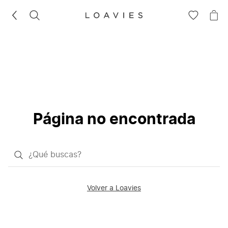
BUSCAR
IR
IR
A
A
LA
LA
LISTA
CE
DE
DESEOS
Página no encontrada
¿Qué
quieres
buscar?
Volver a Loavies