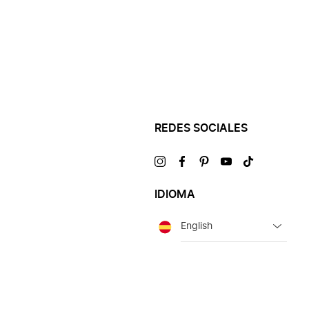
REDES SOCIALES
Visítanos
Visítanos
Visítanos
Visítanos
Visítanos
en
en
en
en
en
IDIOMA
Idioma