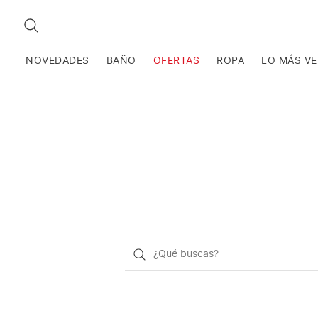
BUSCAR
NOVEDADES
BAÑO
OFERTAS
ROPA
LO MÁS V
¿Qué
quieres
buscar?